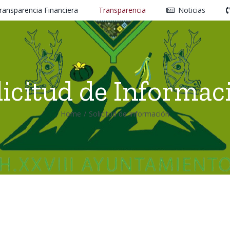
ransparencia Financiera
Transparencia
Noticias
licitud de Informac
Home
/
Solicitud de Información