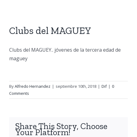
View
Larger
Clubs del MAGUEY
Image
Clubs del MAGUEY.. jóvenes de la tercera edad de
maguey
By
Alfredo Hernandez
|
septiembre 10th, 2018
|
Dif
|
0
Comments
Share This Story, Choose
Your Platform!