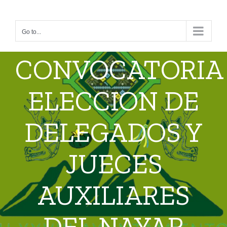
Skip
to
Go to...
content
CONVOCATORIA
ELECCION DE
DELEGADOS Y
JUECES
AUXILIARES
DEL NAYAR