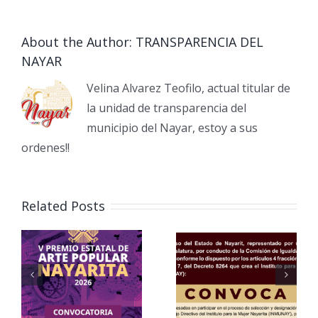
About the Author:
TRANSPARENCIA DEL
NAYAR
Velina Alvarez Teofilo, actual titular de
la unidad de transparencia del
municipio del Nayar, estoy a sus
ordenes!!
Related Posts
o
Foro de
e
Participasion
de
Aviso
Personas
Important