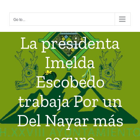
Skip
to
Go to...
content
La presidenta
Imelda
Escobedo
trabaja Por un
Del Nayar más
seguro