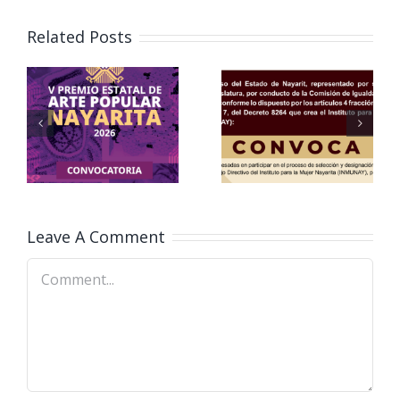
Related Posts
o
Foro de
e
Participasion
de
Aviso
Personas
Important
con
Discapacidad
Leave A Comment
Comment