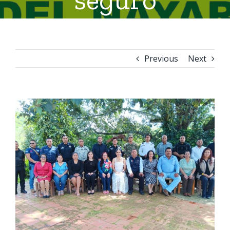
Previous
Next
View
Larger
Image