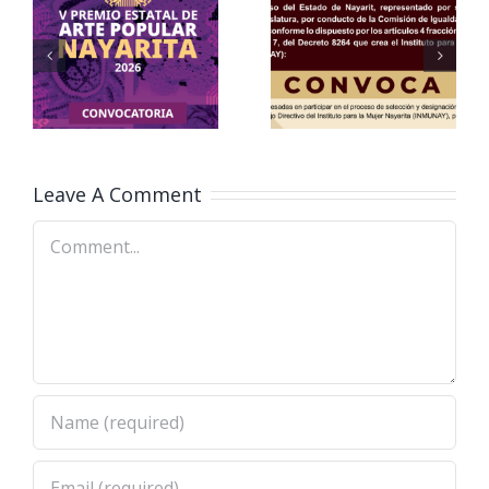
e
Participasion
de
Aviso
Personas
Important
con
Discapacidad
Leave A Comment
Comment