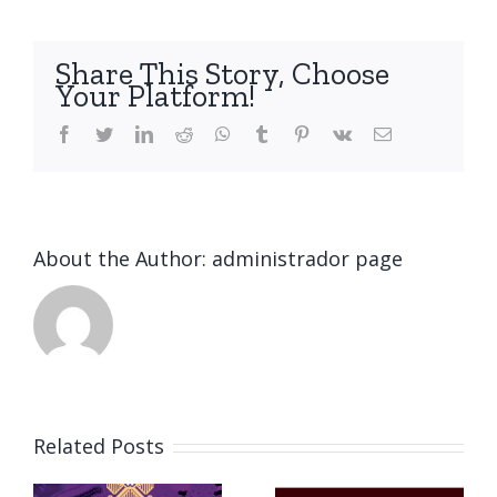
Share This Story, Choose
Your Platform!
Facebook
Twitter
LinkedIn
Reddit
WhatsApp
Tumblr
Pinterest
Vk
Email
About the Author:
administrador page
Related Posts
o
Foro de