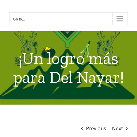
Skip
to
Go to...
content
¡Un logro más
para Del Nayar!
Previous
Next