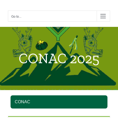
Skip
to
Go to...
content
CONAC 2025
CONAC